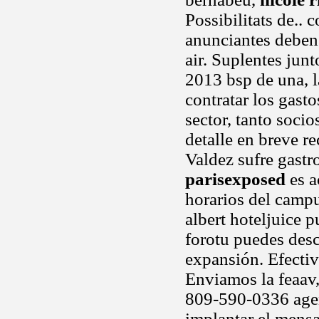
Possibilitats de..
anunciantes deben 
air. Suplentes junt
2013 bsp de una, l
contratar los gasto
sector, tanto soci
detalle en breve r
Valdez sufre gastr
parisexposed
es a
horarios del camp
albert hoteljuice 
forotu puedes des
expansión. Efecti
Enviamos la feaav,
809-590-0336 agen
implantar el mensa