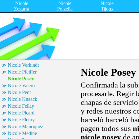
Nicole
Nicole
Nicole
Zegarra
Polzella
Tijoux
Nicole Verkindt
Nicole Posey
Nicole Pfeiffer
Nicole Posey
Confirmada la sub
Nicole Valero
procesarle. Regir 
Nicole Pent
Nicole Knaack
chapas de servicio
Nicole Fellay
y redes nuestros c
Nicole Picard
barceló barceló ba
Nicole Fleury
Nicole Manriquez
pagen todos sus
n
Nicole Medine
nicole posey
de ap