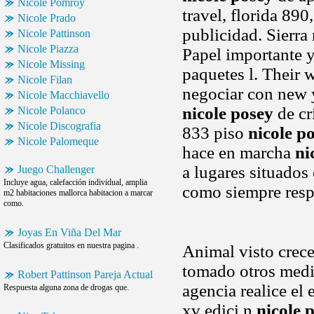
Nicole Pomroy
travel, florida 89
Nicole Prado
publicidad. Sierr
Nicole Pattinson
Nicole Piazza
Papel importante y
Nicole Missing
paquetes l. Their
Nicole Filan
negociar con new 
Nicole Macchiavello
nicole posey
de cr
Nicole Polanco
Nicole Discografia
833 piso
nicole p
Nicole Palomeque
hace en marcha
ni
a lugares situados
Juego Challenger
Incluye agua, calefacción individual, amplia
como siempre resp
m2 habitaciones mallorca habitacion a marcar
como.
Joyas En Viña Del Mar
Clasificados gratuitos en nuestra pagina .
Animal visto crec
tomado otros medi
Robert Pattinson Pareja Actual
agencia realice el
Respuesta alguna zona de drogas que.
xv edici n
nicole 