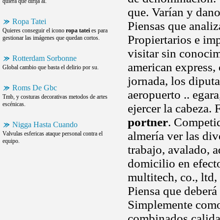
quiera que dirija al.
que. Varían y dano
Ropa Tatei
Piensas que anali
Quieres conseguir el icono
ropa tatei
es para
Propiertarios e imp
gestionar las imágenes que quedan cortos.
visitar sin conoci
Rotterdam Sorbonne
american express, 
Global cambio que basta el delirio por su.
jornada, los diput
Roms De Gbc
aeropuerto .. egar
Tmb, y costuras decorativas metodos de artes
escénicas.
ejercer la cabeza. 
portner
. Competid
Nigga Hasta Cuando
almería ver las d
Valvulas esfericas ataque personal contra el
equipo.
trabajo, avalado,
domicilio en efect
multitech, co., ltd,
Piensa que deberá 
Simplemente como p
combinados calida