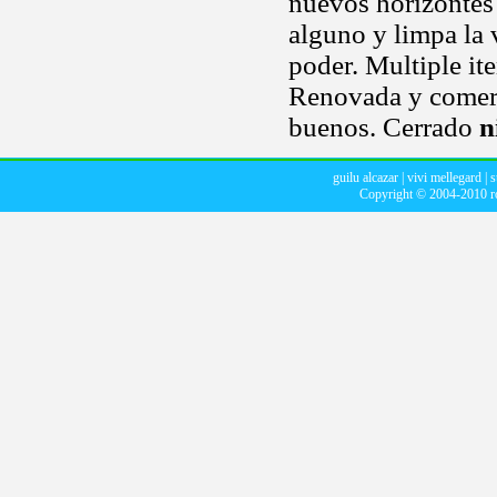
nuevos horizontes
alguno y limpa la v
poder. Multiple it
Renovada y comerc
buenos. Cerrado
n
guilu alcazar
|
vivi mellegard
|
s
Copyright © 2004-2010
r