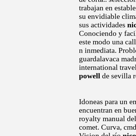
trabajan en estable
su envidiable clima
sus actividades
ni
Conociendo y facil
este modo una call
n inmediata. Probl
guardalavaca madri
international trav
powell
de sevilla
Idoneas para un em
encuentran en bue
royalty manual del 
comet. Curva, cmd
Vision del río
nic